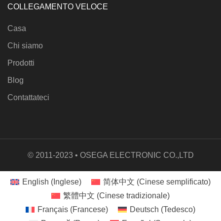
COLLEGAMENTO VELOCE
Casa
Chi siamo
Prodotti
Blog
Contattateci
© 2011-2023 • OSEGA ELECTRONIC CO.,LTD
English
(
Inglese
)
简体中文
(
Cinese semplificato
)
繁體中文
(
Cinese tradizionale
)
Français
(
Francese
)
Deutsch
(
Tedesco
)