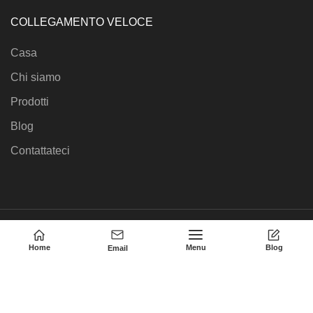
COLLEGAMENTO VELOCE
Casa
Chi siamo
Prodotti
Blog
Contattateci
© 2011-2023 • OSEGA ELECTRONIC CO.,LTD
Home
Menu
Blog
Email
English
(
Inglese
)
简体中文
(
Cinese semplificato
)
繁體中文
(
Cinese tradizionale
)
Français
(
Francese
)
Deutsch
(
Tedesco
)