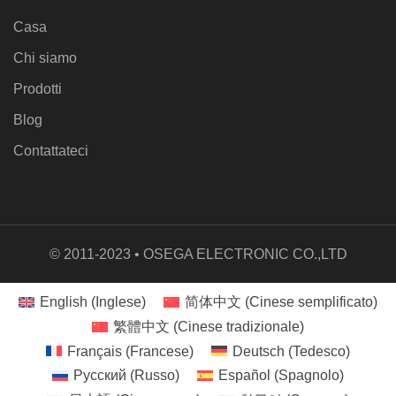
Casa
Chi siamo
Prodotti
Blog
Contattateci
© 2011-2023 • OSEGA ELECTRONIC CO.,LTD
English
(
Inglese
)
简体中文
(
Cinese semplificato
)
繁體中文
(
Cinese tradizionale
)
Français
(
Francese
)
Deutsch
(
Tedesco
)
Русский
(
Russo
)
Español
(
Spagnolo
)